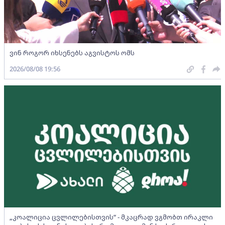
ვინ როგორ იხსენებს აგვისტოს ომს
2026/08/08 19:56
„კოალიცია ცვლილებისთვის“ - მკაცრად ვგმობთ ირაკლი