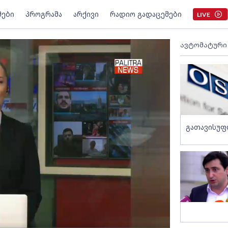
მები
პროგრამა
არქივი
რადიო გადაცემები
LIVE
ავტომატური
გათავისუფ