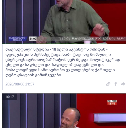
თავისუფალი სტუდია - 18 წელი აგვისტოს ომიდან -
დეოკუპაციის პერსპექტივა; საბოტაჟი თუ მოშლილი
ენერგოუსაფრთხოება? რატომ ვერ შედგა პოლიტიკურად
ცხელი გაზაფხული და ზაფხული? დაგეგმილი და
მოსალოდნელი სამთავრობო ცვლილებები; ქართული
დემოკრატიის გამოწვევები
2026/08/06 21:57
10:17