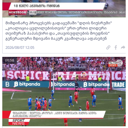
მიმდინარე პროცესებს გადაცემაში "დღის ნიუსრუმი"
„კოალიცია ცვლილებისთვის“ ერთ-ერთი ლიდერი
თეიმურაზ პაპასქირი და „თავისუფლების მოედნის“
გენერალური მდივანი ბაკურ კვაშილავა აფასებენ
2026/08/07 12:05
00:58