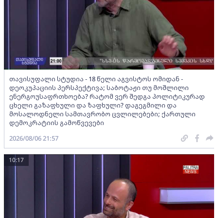
თავისუფალი სტუდია - 18 წელი აგვისტოს ომიდან -
დეოკუპაციის პერსპექტივა; საბოტაჟი თუ მოშლილი
ენერგოუსაფრთხოება? რატომ ვერ შედგა პოლიტიკურად
ცხელი გაზაფხული და ზაფხული? დაგეგმილი და
მოსალოდნელი სამთავრობო ცვლილებები; ქართული
დემოკრატიის გამოწვევები
2026/08/06 21:57
10:17