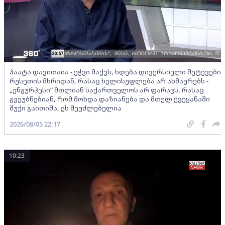
პაატა დავითაია - ეჭვი მაქვს, ხდება დივერსიული შეტევები
რუსეთის მხრიდან, რასაც ხელისუფლება არ ახმაურებს -
„ენგურჰესი“ მთლიან საქართველოს არ ფარავს, რასაც
გვეუბნებიან, რომ მოხდა დაზიანება და მთელ ქვეყანაში
შუქი გაითიშა, ეს შეუძლებელია
2026/08/05 22:17
10:23