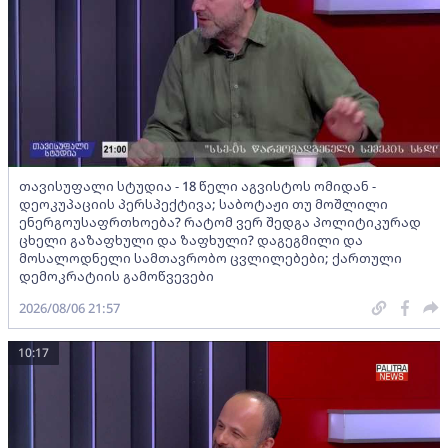
თავისუფალი სტუდია - 18 წელი აგვისტოს ომიდან -
დეოკუპაციის პერსპექტივა; საბოტაჟი თუ მოშლილი
ენერგოუსაფრთხოება? რატომ ვერ შედგა პოლიტიკურად
ცხელი გაზაფხული და ზაფხული? დაგეგმილი და
მოსალოდნელი სამთავრობო ცვლილებები; ქართული
დემოკრატიის გამოწვევები
2026/08/06 21:57
10:17