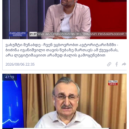
ვახუშტი მენაბდე - ჩვენ ვცხოვრობთ ავტორიტარიზმში -
ბიძინა ივანიშვილი თავის ნებაზე მართავს ამ ქვეყანას,
არა ლეგიტიმაციით არამედ ძალის გამოყენებით
2026/08/06 22:35
47:19