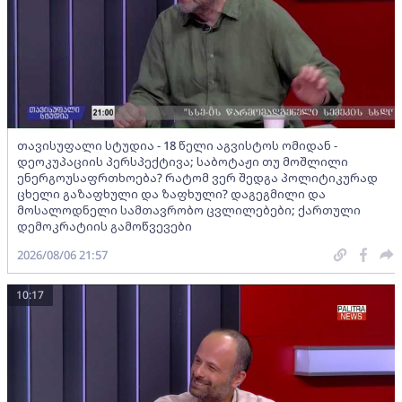
თავისუფალი სტუდია - 18 წელი აგვისტოს ომიდან -
დეოკუპაციის პერსპექტივა; საბოტაჟი თუ მოშლილი
ენერგოუსაფრთხოება? რატომ ვერ შედგა პოლიტიკურად
ცხელი გაზაფხული და ზაფხული? დაგეგმილი და
მოსალოდნელი სამთავრობო ცვლილებები; ქართული
დემოკრატიის გამოწვევები
2026/08/06 21:57
10:17