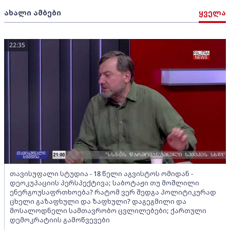
ახალი ამბები
ყველა
22:35
თავისუფალი სტუდია - 18 წელი აგვისტოს ომიდან -
დეოკუპაციის პერსპექტივა; საბოტაჟი თუ მოშლილი
ენერგოუსაფრთხოება? რატომ ვერ შედგა პოლიტიკურად
ცხელი გაზაფხული და ზაფხული? დაგეგმილი და
მოსალოდნელი სამთავრობო ცვლილებები; ქართული
დემოკრატიის გამოწვევები