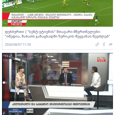
ფეხბურთი | "სენტ-ეტიენის" მთავარი მწვრთნელები:
"იმედია, შაბათს განაცხადში ზურიკოს შეყვანას შევძლებ"
2026/08/07 11:59
15:21