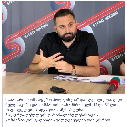
სასამართლომ „სფერო ჰოლდინგის" დამფუძნებელს, გივი
წულეისკირს და კომპანიის თანამშრომელს 12 და 8 წლით
თავისუფლების აღკვეთა განუსაზღვრა -
მსჯავრდადებულებს დაზარალებულებისთვის
კომპენსაციის გადახდის ვალდებულება დაეკისრათ