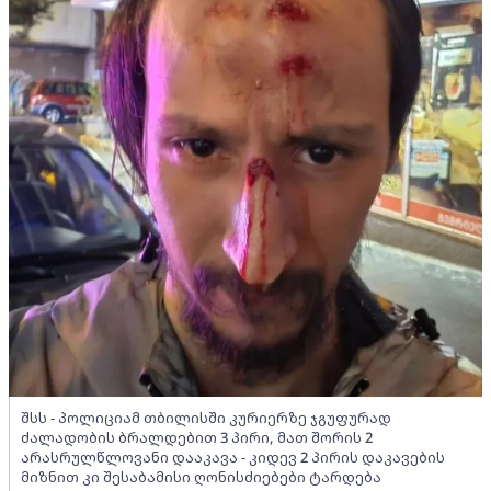
შსს - პოლიციამ თბილისში კურიერზე ჯგუფურად
ძალადობის ბრალდებით 3 პირი, მათ შორის 2
არასრულწლოვანი დააკავა - კიდევ 2 პირის დაკავების
მიზნით კი შესაბამისი ღონისძიებები ტარდება