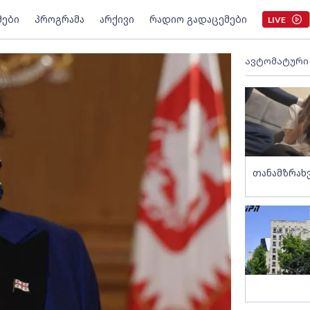
მები
პროგრამა
არქივი
რადიო გადაცემები
LIVE
ავტომატური
თანამზრახ