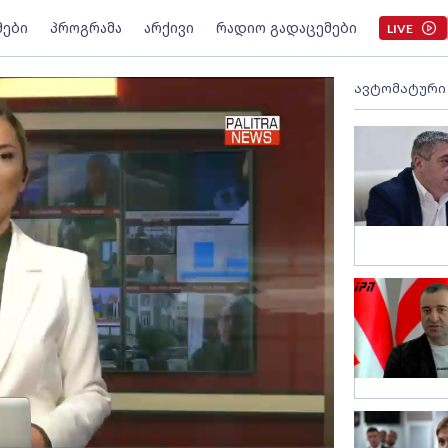
მები
პროგრამა
არქივი
რადიო გადაცემები
LIVE
ავტომატური