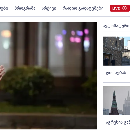
მები
პროგრამა
არქივი
რადიო გადაცემები
LIVE
ავტომატური
ღირსებას
აგრესია გ