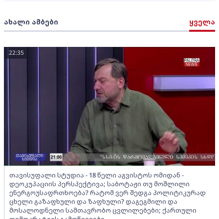
ახალი ამბები
ყველა
22:35
თავისუფალი სტუდია - 18 წელი აგვისტოს ომიდან -
დეოკუპაციის პერსპექტივა; საბოტაჟი თუ მოშლილი
ენერგოუსაფრთხოება? რატომ ვერ შედგა პოლიტიკურად
ცხელი გაზაფხული და ზაფხული? დაგეგმილი და
მოსალოდნელი სამთავრობო ცვლილებები; ქართული
დემოკრატიის გამოწვევები