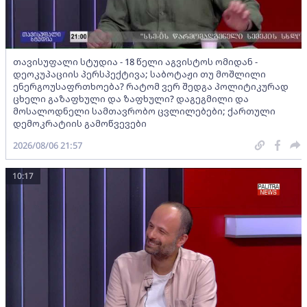
თავისუფალი სტუდია - 18 წელი აგვისტოს ომიდან -
დეოკუპაციის პერსპექტივა; საბოტაჟი თუ მოშლილი
ენერგოუსაფრთხოება? რატომ ვერ შედგა პოლიტიკურად
ცხელი გაზაფხული და ზაფხული? დაგეგმილი და
მოსალოდნელი სამთავრობო ცვლილებები; ქართული
დემოკრატიის გამოწვევები
2026/08/06 21:57
10:17