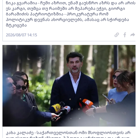
ნიკა გვარამია - ჩემი აზრით, ენამ გაუსწრო აზრს და არ არის
ეს კარგი, თუმცა თუ რაიმეში არ მეპარება ეჭვი, გიორგი
ბარამიძის პატრიოტიზმია - პროკურატურა რომ
პოლიტიკურ დევნას ახორციელებს, ამასაც არ სჭირდება
მტკიცება
2026/08/07 14:15
კახა კალაძე - საქართველოსთან ომი მსოფლიოსთვის არ
იყო ისეთი რეზონანსული, 2-3 დღე გაგრძელდა და არ იყო