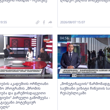
გვისტოს ომიდან - რეზიუმე
ლიდერ ქალთა მონეტიზაცი
19:55
2026/08/07 15:07
04:56
ების აკადემიის ორწლიანი
„მონეტიზაციის“ წარმომად
ო პროგრამის „შრომის
საქმიანი ვიზიტი ჩინეთის ს
ება და გარემოსდაცვითი
რესპუბლიკაში
იები“ პირველი გამოშვება -
„გაეცანი პოტენციურ
ბელს“