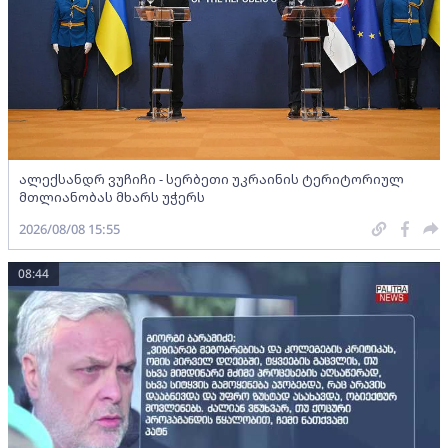
ალექსანდრ ვუჩიჩი - სერბეთი უკრაინის ტერიტორიულ
მთლიანობას მხარს უჭერს
2026/08/08 15:55
08:44