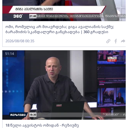
ომი, რომელიც არ მთავრდება; გიგა ავალიანის საქმე;
ბარამიძის სკანდალური განცხადება | 360 გრადუსი
2026/08/08 00:35
51:14
18 წელი აგვისტოს ომიდან - რეზიუმე