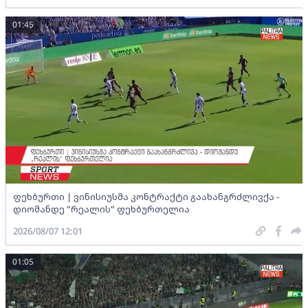
01:45
ფეხბურთი | ვინისიუსმა კონტრაქტი გაახანგრძლივქა -
დიომანდე "რეალის" ფეხბურთელია
2026/08/07 12:01
01:05