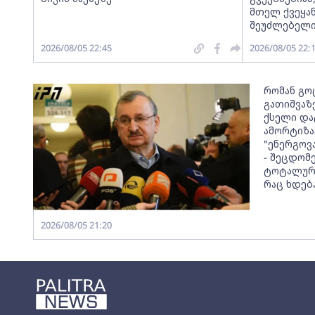
მთელ ქვეყან
შეუძლებელი
2026/08/05 22:45
2026/08/05 22:
რომან გო
გათიშვაზე
ქსელი და
ამორტიზა
"ენერგოვ
- შეცდომ
ტოტალური
რაც ხდებ
2026/08/05 21:20