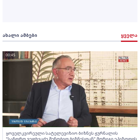
ახალი ამბები
ყველა
00:45
ყოველკვირეული სატელევიზიო ბიზნეს ჟურნალის
"სანდრო ვეფხვაძე შენობით ბიზნესთან" მორიგი ეპიზოდის