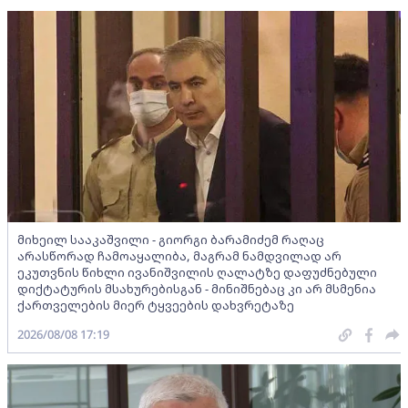
მიხეილ სააკაშვილი - გიორგი ბარამიძემ რაღაც
არასწორად ჩამოაყალიბა, მაგრამ ნამდვილად არ
ეკუთვნის წიხლი ივანიშვილის ღალატზე დაფუძნებული
დიქტატურის მსახურებისგან - მინიშნებაც კი არ მსმენია
ქართველების მიერ ტყვეების დახვრეტაზე
2026/08/08 17:19