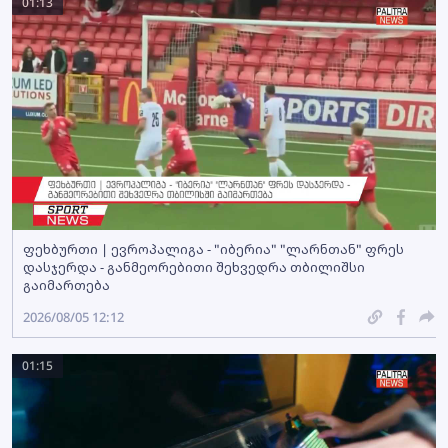
01:13
ფეხბურთი | ევროპალიგა - "იბერია" "ლარნთან" ფრეს
დასჯერდა - განმეორებითი შეხვედრა თბილიშსი
გაიმართება
2026/08/05 12:12
01:15